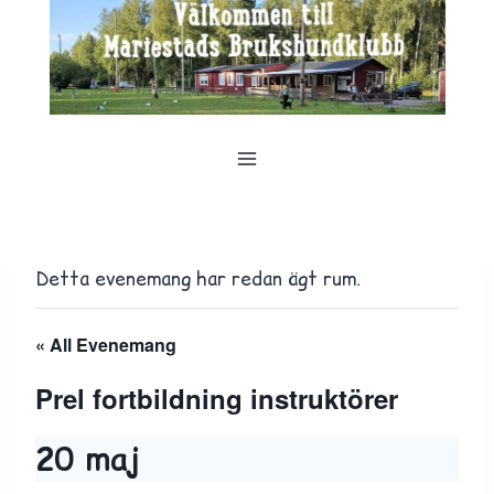
Skip
to
content
Detta evenemang har redan ägt rum.
« All Evenemang
Prel fortbildning instruktörer
20 maj