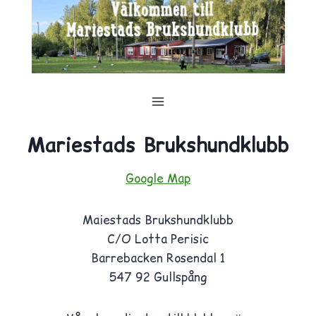
Skip
to
content
Mariestads Brukshundklubb
Google Map
Maiestads Brukshundklubb
C/O Lotta Perisic
Barrebacken Rosendal 1
547 92 Gullspång