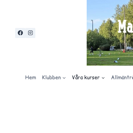
Skip
to
content
Hem
Klubben
Våra kurser
Allmäntr