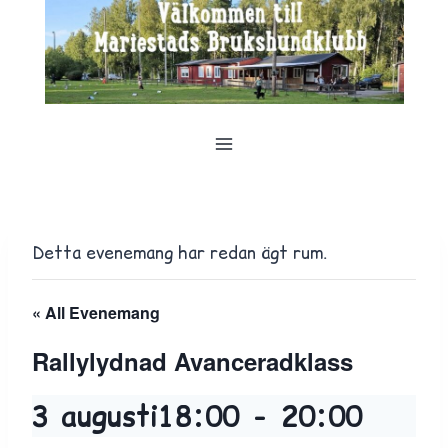
Skip
to
content
Detta evenemang har redan ägt rum.
« All Evenemang
Rallylydnad Avanceradklass
3 augusti18:00
-
20:00