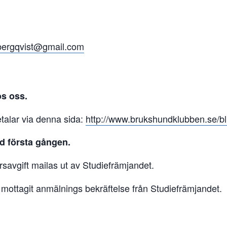
bergqvist@gmail.com
os oss.
talar via denna sida:
http://www.brukshundklubben.se/b
d första gången.
savgift mailas ut av Studiefrämjandet.
ttagit anmälnings bekräftelse från Studiefrämjandet.