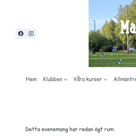
Skip
to
content
Hem
Klubben
Våra kurser
Allmäntr
Detta evenemang har redan ägt rum.